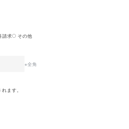
料請求
その他
※全角
されます。