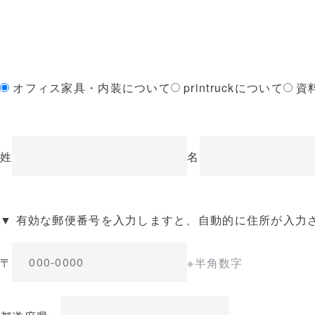
オフィス家具・内装について
printruckについて
資
姓
名
▼ 有効な郵便番号を入力しますと、自動的に住所が入力
〒
※半角数字