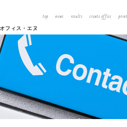
top
news
results
create office
prin
オフィス・エヌ