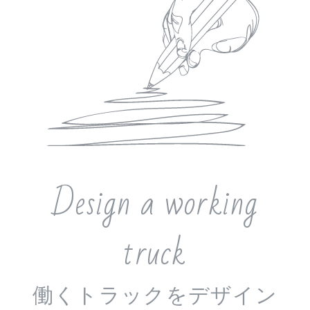
Design a working
truck
働くトラックをデザイン