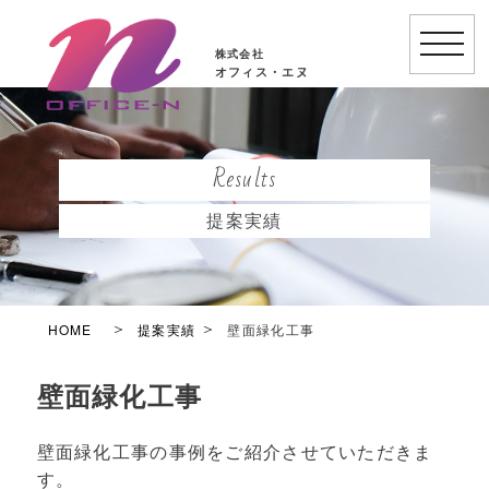
toggle
株式会社
naviga
オフィス・エヌ
Results
提案実績
HOME
提案実績
壁面緑化工事
壁面緑化工事
壁面緑化工事の事例をご紹介させていただきま
す。