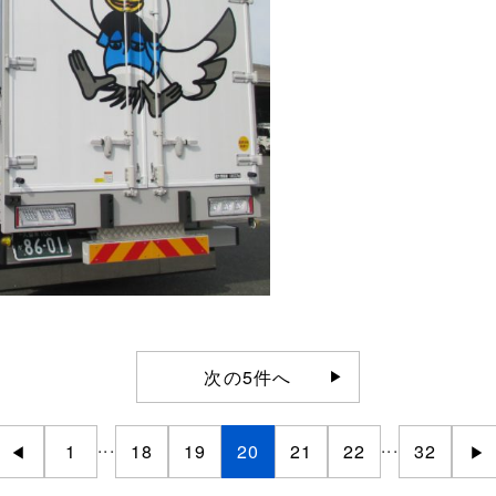
次の5件へ
...
...
1
18
19
20
21
22
32
◀
▶