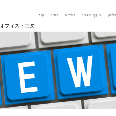
top
news
results
create office
prin
オフィス・エヌ